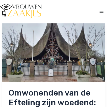
Ga
naar
de
Ma
inhoud
Me
Omwonenden van de
Efteling zijn woedend: