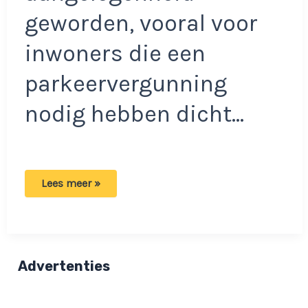
geworden, vooral voor
inwoners die een
parkeervergunning
nodig hebben dicht…
Slecht
Lees meer »
nieuws
voor
mensen
met
een
parkeervergunning:
Flinke
Advertenties
prijsstijging!