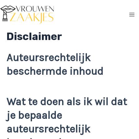
Ga
naar
de
Ma
inhoud
Disclaimer
Me
Auteursrechtelijk
beschermde inhoud
Wat te doen als ik wil dat
je bepaalde
auteursrechtelijk