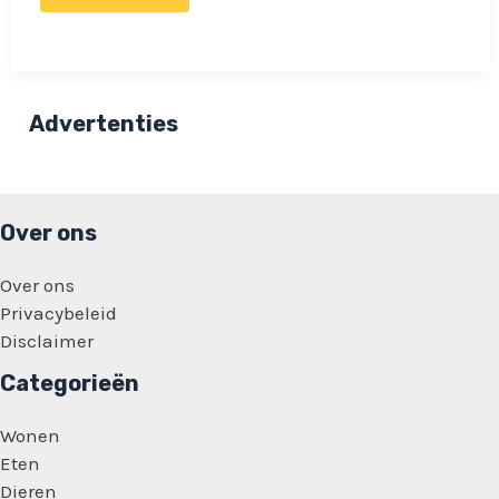
nieuws
voor
bezoekers
Efteling:
Het
park
verliest
Advertenties
zijn
toegankelijkheid!
Over ons
Over ons
Privacybeleid
Disclaimer
Categorieën
Wonen
Eten
Dieren