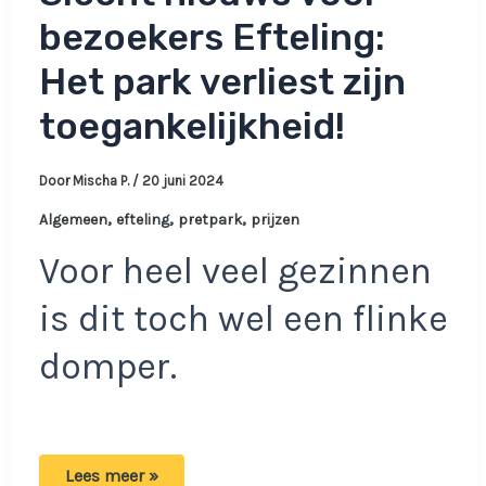
bezoekers Efteling:
Het park verliest zijn
toegankelijkheid!
Door
Mischa P.
/
20 juni 2024
,
,
,
Algemeen
efteling
pretpark
prijzen
Voor heel veel gezinnen
is dit toch wel een flinke
domper.
Slecht
Lees meer »