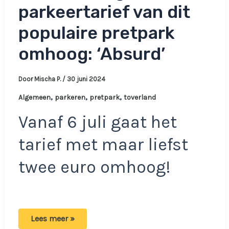
parkeertarief van dit
populaire pretpark
omhoog: ‘Absurd’
Door
Mischa P.
/
30 juni 2024
,
,
,
Algemeen
parkeren
pretpark
toverland
Vanaf 6 juli gaat het
tarief met maar liefst
twee euro omhoog!
Vanaf
Lees meer »
6