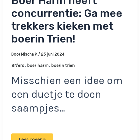
Boer Harm heeft
concurrentie: Ga mee
trekkers kieken met
boerin Trien!
Door
Mischa P.
/
25 juni 2024
,
,
BN'ers
boer harm
boerin trien
Misschien een idee om
een duetje te doen
saampjes…
Boer
Lees meer »