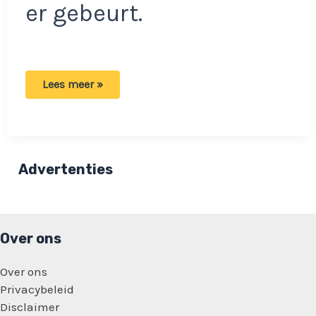
er gebeurt.
Boer
Lees meer »
Harm
heeft
concurrentie:
Boerin
Trien
wil
meeliften
Advertenties
op
zijn
succes!
Over ons
Over ons
Privacybeleid
Disclaimer