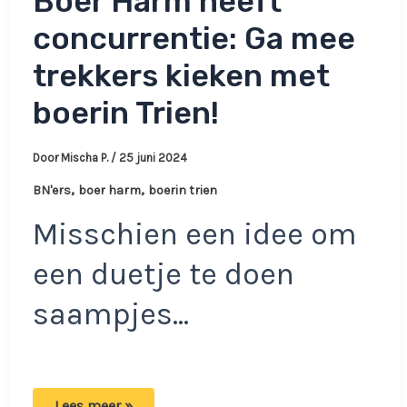
Boer Harm heeft
concurrentie: Ga mee
trekkers kieken met
boerin Trien!
Door
Mischa P.
/
25 juni 2024
,
,
BN'ers
boer harm
boerin trien
Misschien een idee om
een duetje te doen
saampjes…
Boer
Lees meer »