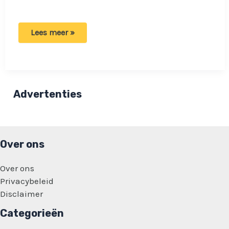
Boer
Lees meer »
Harm
heeft
concurrentie:
Boerin
Trien
wil
meeliften
Advertenties
op
zijn
succes!
Over ons
Over ons
Privacybeleid
Disclaimer
Categorieën