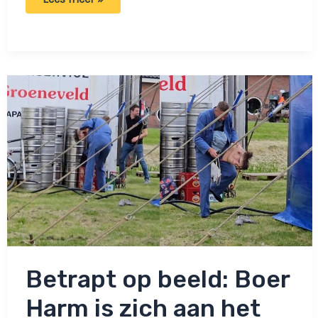
Harm
heeft
concurrentie:
Ga
mee
trekkers
kieken
met
boerin
Trien!
Betrapt op beeld: Boer
Harm is zich aan het