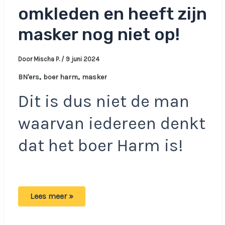
omkleden en heeft zijn
masker nog niet op!
Door
Mischa P.
/
9 juni 2024
,
,
BN'ers
boer harm
masker
Dit is dus niet de man
waarvan iedereen denkt
dat het boer Harm is!
Betrapt
Lees meer »
op
beeld:
Boer