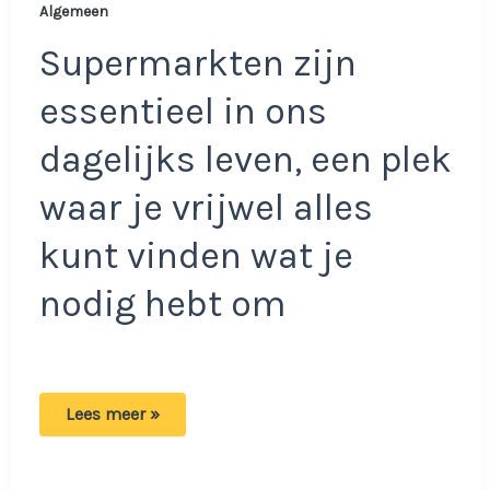
Algemeen
Supermarkten zijn
essentieel in ons
dagelijks leven, een plek
waar je vrijwel alles
kunt vinden wat je
nodig hebt om
Bij
Lees meer »
deze
Jumbo
is
het