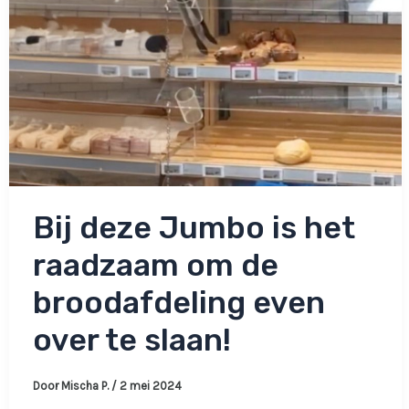
vandaan
toveren!
Bij deze Jumbo is het
raadzaam om de
broodafdeling even
over te slaan!
Door
Mischa P.
/
2 mei 2024