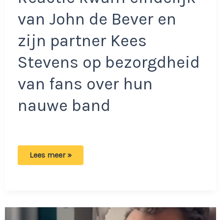
van John de Bever en
zijn partner Kees
Stevens op bezorgdheid
van fans over hun
nauwe band
Bevers
Lees meer »
krijgen
duidelijke
waarschuwingen:
‘Blijf
weg
van
haar’