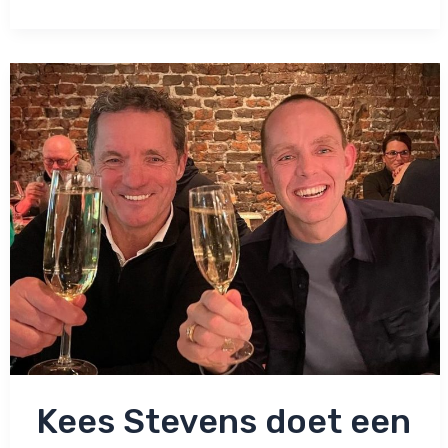
de
Bever
en
echtgenoot
Kees:
‘Gelijk
de
ambulance
gebeld’
Kees Stevens doet een