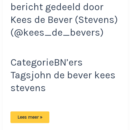
bericht gedeeld door
Kees de Bever (Stevens)
(@kees_de_bevers)
CategorieBN’ers
Tagsjohn de bever kees
stevens
Schrikmoment
Lees meer »
voor
John