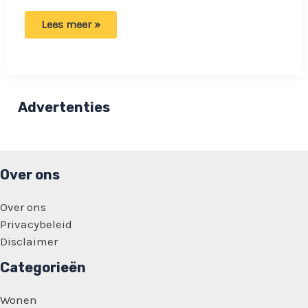
Situatie
Lees meer »
John
de
Bever
bergafwaarts:
‘Het
wordt
in
Advertenties
elk
geval
niet
beter’
Over ons
Over ons
Privacybeleid
Disclaimer
Categorieën
Wonen