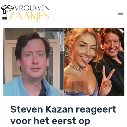
Ga
naar
de
Ma
inhoud
Me
Steven Kazan reageert
voor het eerst op