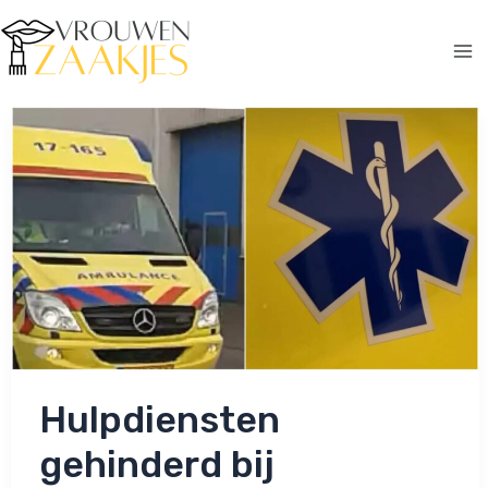
Ga
naar
de
Ma
inhoud
Me
Hulpdiensten
gehinderd bij