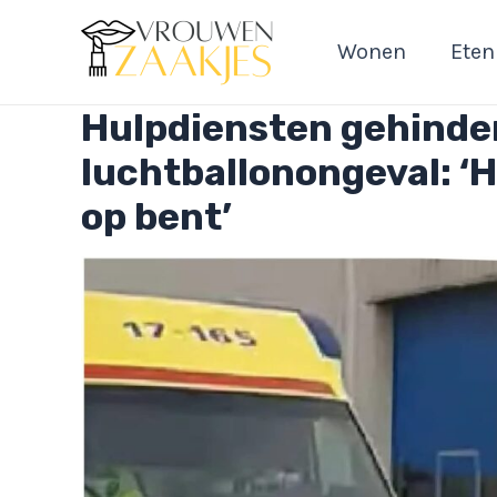
Ga
naar
Wonen
Eten
de
inhoud
Hulpdiensten gehinder
luchtballonongeval: ‘H
op bent’