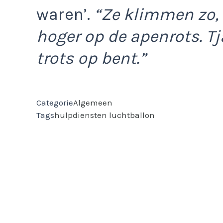
waren’.
“Ze klimmen zo, 
hoger op de apenrots. Tj
trots op bent.”
Categorie
Algemeen
Tags
hulpdiensten
luchtballon