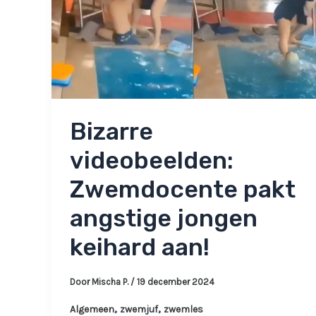
‘Gewoon
vreemd’
Bizarre
videobeelden:
Zwemdocente pakt
angstige jongen
keihard aan!
Door
Mischa P.
/
19 december 2024
,
,
Algemeen
zwemjuf
zwemles