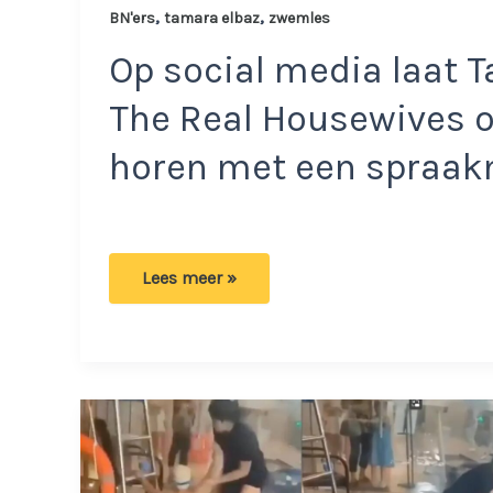
,
,
BN'ers
tamara elbaz
zwemles
Op social media laat 
The Real Housewives o
horen met een spraak
Tamara
Lees meer »
Elbaz
staat
niet
toe
dat
een
man
zwemles
geeft
aan
haar
zoontje: