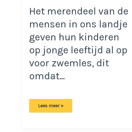
Het merendeel van de
mensen in ons landje
geven hun kinderen
op jonge leeftijd al op
voor zwemles, dit
omdat…
Bizarre
Lees meer »
videobeelden:
Zwemdocente
pakt
angstige
jongen