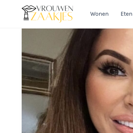
Ga
naar
Wonen
Eten
de
inhoud