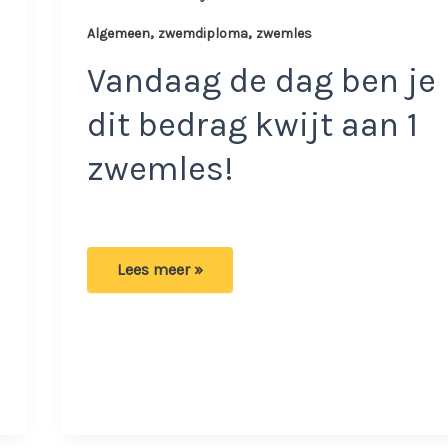
,
,
Algemeen
zwemdiploma
zwemles
Vandaag de dag ben je
dit bedrag kwijt aan 1
zwemles!
Zorgwekkende
Lees meer »
situatie:
Steeds
meer
kinderen
niet
in
het
bezit
van
een
zwemdiploma!