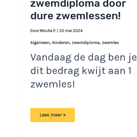
zwemdiploma door
dure zwemlessen!
Door
Mischa P.
/
20 mei 2024
,
,
,
Algemeen
kinderen
zwemdiploma
zwemles
Vandaag de dag ben je
dit bedrag kwijt aan 1
zwemles!
Experts
Lees meer »
luiden
de
noodklok:
Meer