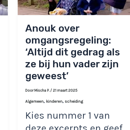
Anouk over
omgangsregeling:
‘Altijd dit gedrag als
ze bij hun vader zijn
geweest’
Door
Mischa P.
/
21 maart 2025
,
,
Algemeen
kinderen
scheiding
Kies nummer 1 van
deze excerpts en geef