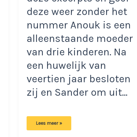
deze weer zonder het
nummer Anouk is een
alleenstaande moeder
van drie kinderen. Na
een huwelijk van
veertien jaar besloten
zij en Sander om uit…
Anouk
Lees meer »
over
omgangsregeling: