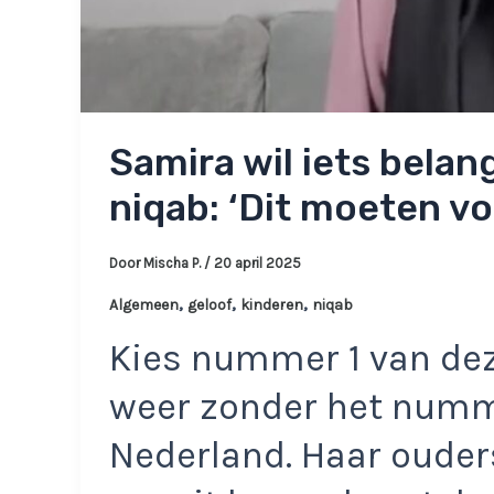
Samira wil iets belan
niqab: ‘Dit moeten vo
Door
Mischa P.
/
20 april 2025
,
,
,
Algemeen
geloof
kinderen
niqab
Kies nummer 1 van dez
weer zonder het numm
Nederland. Haar oude