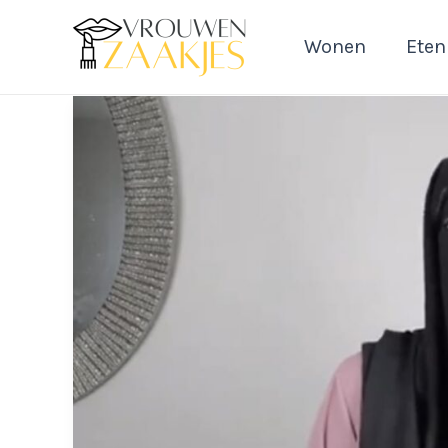
Ga
naar
Wonen
Eten
de
inhoud