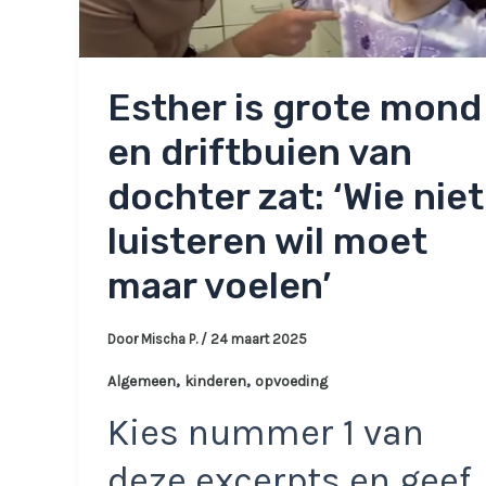
Esther is grote mond
en driftbuien van
dochter zat: ‘Wie niet
luisteren wil moet
maar voelen’
Door
Mischa P.
/
24 maart 2025
,
,
Algemeen
kinderen
opvoeding
Kies nummer 1 van
deze excerpts en geef