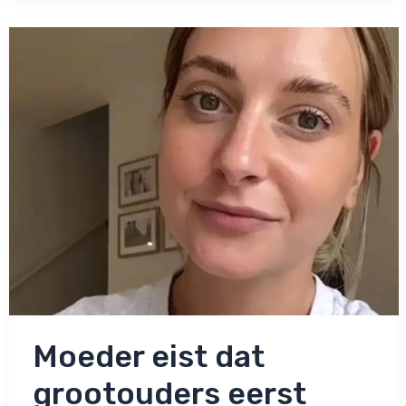
‘Mensen
kunnen
niet
zien
welk
geslacht’
Moeder eist dat
grootouders eerst