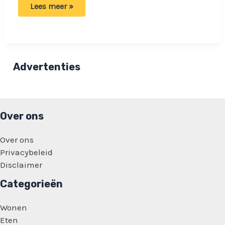
Moeder
Lees meer »
en
partner
voeden
kind
genderneutraal
op:
‘Mensen
Advertenties
kunnen
niet
zien
welk
geslacht’
Over ons
Over ons
Privacybeleid
Disclaimer
Categorieën
Wonen
Eten