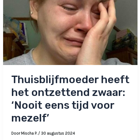
naar
de
Mac:
‘Principekwestie’
Thuisblijfmoeder heeft
het ontzettend zwaar:
‘Nooit eens tijd voor
mezelf’
Door
Mischa P.
/
30 augustus 2024