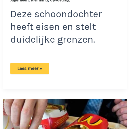
Algemeen
kleinkind
opvoeding
Deze schoondochter
heeft eisen en stelt
duidelijke grenzen.
Oma
Lees meer »
krijgt
verbod
van
haar
schoondochter
om
kleinkind
te
verschonen:
‘Grenzen
stellen’