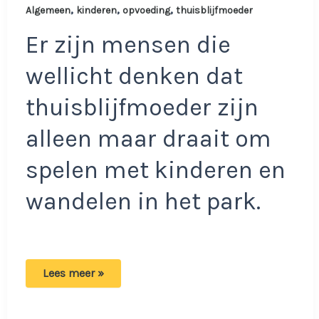
,
,
,
Algemeen
kinderen
opvoeding
thuisblijfmoeder
Er zijn mensen die
wellicht denken dat
thuisblijfmoeder zijn
alleen maar draait om
spelen met kinderen en
wandelen in het park.
Thuisblijfmoeder
Lees meer »
heeft
het
ontzettend
zwaar: