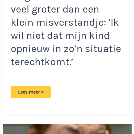
veel groter dan een
klein misverstandje: ‘Ik
wil niet dat mijn kind
opnieuw in zo’n situatie
terechtkomt.’
Jeroen
Lees meer »
woest
op
opa
en
oma
die
zoontje
meenemen