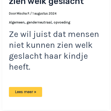
zien welk geslacht’
Door
Mischa P.
/
1 augustus 2024
,
,
Algemeen
genderneutraal
opvoeding
Ze wil juist dat mensen
niet kunnen zien welk
geslacht haar kindje
heeft.
Ouders
Lees meer »
voeden
kind
genderneutraal
op: