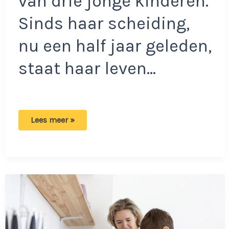
van drie jonge kinderen.
Sinds haar scheiding,
nu een half jaar geleden,
staat haar leven…
Esther
Lees meer »
is
grote
mond
en
driftbuien
van
dochter
zat:
‘Wie
niet
luisteren
wil
moet