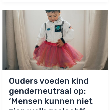
‘Nooit
eens
tijd
voor
mezelf’
Ouders voeden kind
genderneutraal op:
‘Mensen kunnen niet