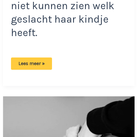
niet kunnen zien welk
geslacht haar kindje
heeft.
Lena
Lees meer »
en
haar
vriend
voeden
kind
genderneutraal
op:
‘Mensen
kunnen
niet
zien
welk
geslacht’