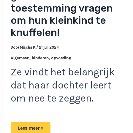
toestemming vragen
om hun kleinkind te
knuffelen!
Door
Mischa P.
/
21 juli 2024
,
,
Algemeen
kinderen
opvoeding
Ze vindt het belangrijk
dat haar dochter leert
om nee te zeggen.
Moeder
Lees meer »
eist