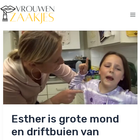
Ga
naar
de
Ma
inhoud
Me
Esther is grote mond
en driftbuien van