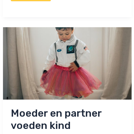
dat
grootouders
eerst
toestemming
vragen
om
hun
kleinkind
te
knuffelen!
Moeder en partner
voeden kind