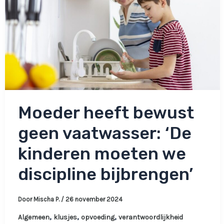
maar
voelen’
Moeder heeft bewust
geen vaatwasser: ‘De
kinderen moeten we
discipline bijbrengen’
Door
Mischa P.
/
26 november 2024
,
,
,
Algemeen
klusjes
opvoeding
verantwoordlijkheid