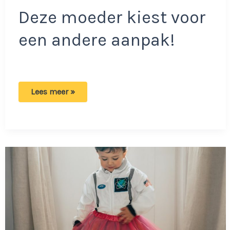
Deze moeder kiest voor
een andere aanpak!
Moeder
Lees meer »
heeft
bewust
geen
vaatwasser:
‘De
kinderen
moeten
we
discipline
bijbrengen’