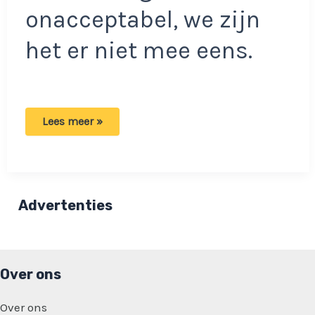
onacceptabel, we zijn
het er niet mee eens.
Onaangename
Lees meer »
verrassing
voor
mensen
met
zonnepanelen:
Dit
betaal
Advertenties
je
extra
per
juni!
Over ons
Over ons