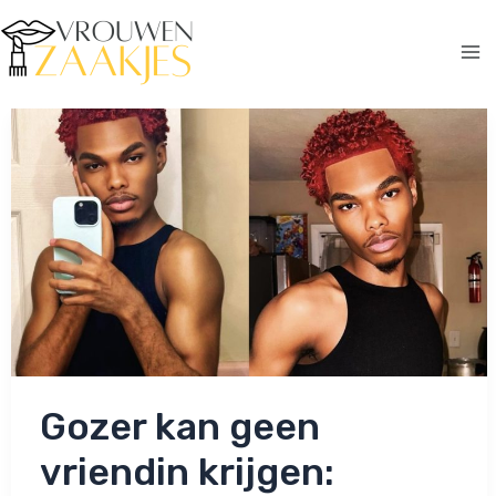
Ga
naar
de
Ma
inhoud
Me
Gozer kan geen
vriendin krijgen: