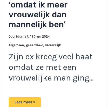
‘omdat ik meer
vrouwelijk dan
mannelijk ben’
Door
Mischa P.
/
30 juni 2024
,
,
Algemeen
geaardheid
vrouwelijk
Zijn ex kreeg veel haat
omdat ze met een
vrouwelijke man ging…
Gozer
Lees meer »
kan