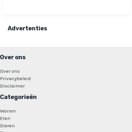
geen
vriendin
krijgen:
‘omdat
ik
meer
Advertenties
vrouwelijk
dan
mannelijk
ben’
Over ons
Over ons
Privacybeleid
Disclaimer
Categorieën
Wonen
Eten
Dieren