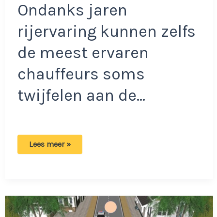
Ondanks jaren
rijervaring kunnen zelfs
de meest ervaren
chauffeurs soms
twijfelen aan de…
Test
Lees meer »
jouw
verkeerskennis:
Wie
van
de
drie
mag
als
eerst