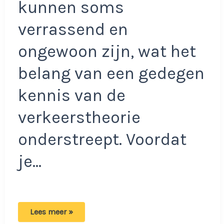
kunnen soms
verrassend en
ongewoon zijn, wat het
belang van een gedegen
kennis van de
verkeerstheorie
onderstreept. Voordat
je…
Test
Lees meer »
jouw