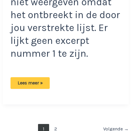
niet weergeven omdat
het ontbreekt in de door
jou verstrekte lijst. Er
lijkt geen excerpt
nummer 1 te zijn.
Schijn
Lees meer »
bedriegt:
Alleen
mensen
met
een
hoog
IQ
zien
wat
Bericht
1
2
Volgende
→
er