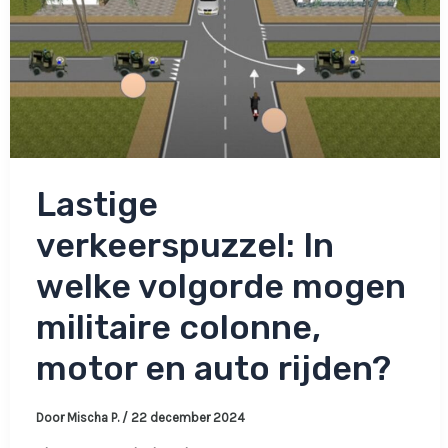
in
actie
komen?
Lastige
verkeerspuzzel: In
welke volgorde mogen
militaire colonne,
motor en auto rijden?
Door
Mischa P.
/
22 december 2024