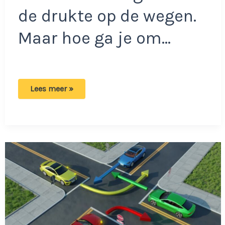
de drukte op de wegen.
Maar hoe ga je om…
Wie
Lees meer »
heeft
er
voorrang?
Het
antwoord
zorgt
voor
grote
verbazing
bij
velen!