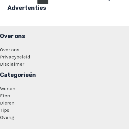
in
paginering
Advertenties
deze
situatie
niet
klopt!
Over ons
Over ons
Privacybeleid
Disclaimer
Categorieën
Wonen
Eten
Dieren
Tips
Overig