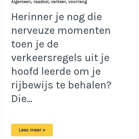
,
,
,
Algemeen
raadsel
verkeer
voorrang
Herinner je nog die
nerveuze momenten
toen je de
verkeersregels uit je
hoofd leerde om je
rijbewijs te behalen?
Die…
Lastige
Lees meer »
verkeerspuzzel: