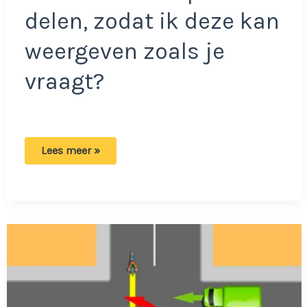
delen, zodat ik deze kan
weergeven zoals je
vraagt?
Extreem
Lees meer »
lastige
verkeerspuzzel:
In
welke
volgorde
moeten
de
voertuigen
rijden?