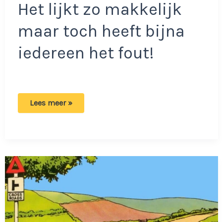
Het lijkt zo makkelijk
maar toch heeft bijna
iedereen het fout!
Bijna
Lees meer »
iedereen
heeft
het
verkeerd:
In
welke
volgorde
moeten
de
voertuigen
rijden?