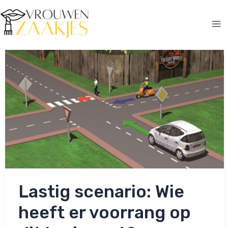
Ga
naar
de
Ma
inhoud
Me
Lastig scenario: Wie
heeft er voorrang op