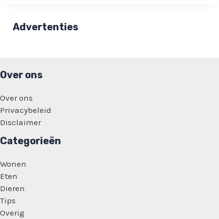
beauty-
trend
van
Advertenties
2024:
Gekleurde
okselharen!
Over ons
Over ons
Privacybeleid
Disclaimer
Categorieën
Wonen
Eten
Dieren
Tips
Overig