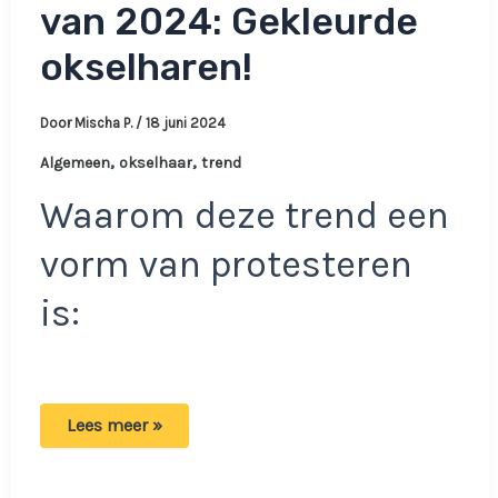
van 2024: Gekleurde
okselharen!
Door
Mischa P.
/
18 juni 2024
,
,
Algemeen
okselhaar
trend
Waarom deze trend een
vorm van protesteren
is:
Maak
Lees meer »
kennis
met
de
nieuwe