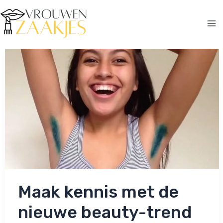
Ga
naar
de
Ma
inhoud
Me
Maak kennis met de
nieuwe beauty-trend