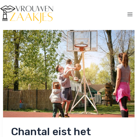
Ga
naar
de
Ma
inhoud
Me
Chantal eist het