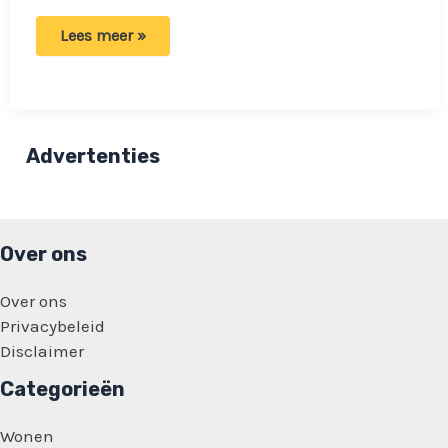
Fotoshoot
Lees meer »
eindigt
in
drama:
Stiefmoeder
wil
bonusdochter
niet
Advertenties
op
gezinsfoto!
Over ons
Over ons
Privacybeleid
Disclaimer
Categorieën
Wonen