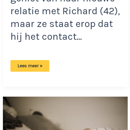
relatie met Richard (42),
maar ze staat erop dat
hij het contact…
Chantal
Lees meer »
eist
het
onmogelijke
van
partner:
‘We
kunnen
niets
opbouwen
op
deze
manier’