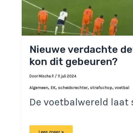
Nieuwe verdachte det
kon dit gebeuren?
Door
Mischa P.
/
11 juli 2024
,
,
,
,
Algemeen
EK
scheidsrechter
strafschop
voetbal
De voetbalwereld laat 
Nieuwe
Lees meer »