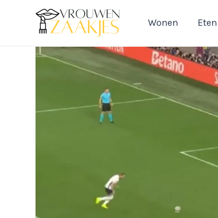
Ga
naar
Wonen
Eten
de
inhoud