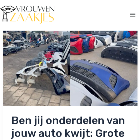
Ga
naar
de
Ma
inhoud
Me
Ben jij onderdelen van
jouw auto kwijt: Grote