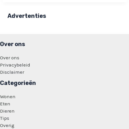
auto
kwijt:
Grote
Advertenties
kans
dat
je
het
hier
gaat
Over ons
terugvinden!
Over ons
Privacybeleid
Disclaimer
Categorieën
Wonen
Eten
Dieren
Tips
Overig