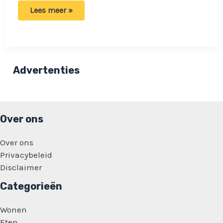
Bioloog
Lees meer »
voorspelt
zomer
met
muggenplaag:
‘serieus
rekening
houden
Advertenties
met
aanzienlijke
aantallen’
Over ons
Over ons
Privacybeleid
Disclaimer
Categorieën
Wonen
Eten