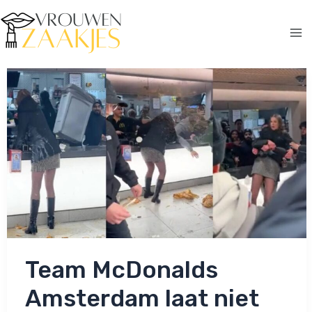
Ga
naar
de
Ma
inhoud
Me
Team McDonalds
Amsterdam laat niet