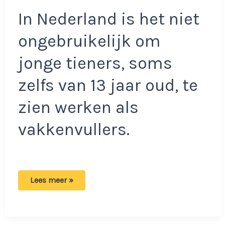
In Nederland is het niet
ongebruikelijk om
jonge tieners, soms
zelfs van 13 jaar oud, te
zien werken als
vakkenvullers.
Duitse
Lees meer »
toerist
weet
niet
wat
hij