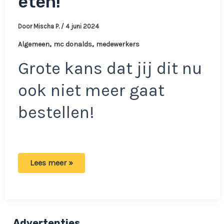
eten!
Door
Mischa P.
/
4 juni 2024
,
,
Algemeen
mc donalds
medewerkers
Grote kans dat jij dit nu
ook niet meer gaat
bestellen!
Medewerkers
Lees meer »
van
McDonalds
laten
weten
dat
zij
deze
Advertenties