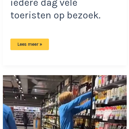
iedere dag vele
toeristen op bezoek.
Team
Lees meer »
McDonalds
Amsterdam
laat
niet
met
zich
sollen:
Klant
krijgt
volle
lading
cola
en
friet!