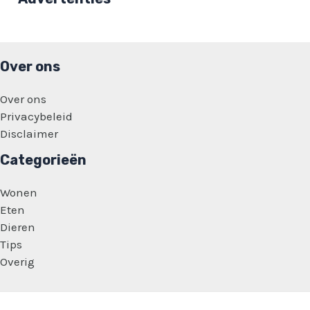
4
gerechten
nooit
zullen
eten!
Over ons
Over ons
Privacybeleid
Disclaimer
Categorieën
Wonen
Eten
Dieren
Tips
Overig