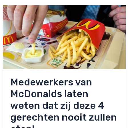
meemaakt
in
de
Albert
Heijn:
Worden
de
kinderen
gedwongen?
Medewerkers van
McDonalds laten
weten dat zij deze 4
gerechten nooit zullen