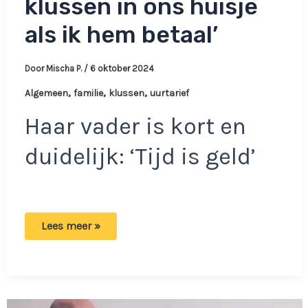
klussen in ons huisje
als ik hem betaal’
Door
Mischa P.
/
6 oktober 2024
,
,
,
Algemeen
familie
klussen
uurtarief
Haar vader is kort en
duidelijk: ‘Tijd is geld’
Weduwe
Lees meer »
Mandy:
‘Mijn
vader
helpt
alleen
met
klussen