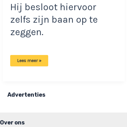
Hij besloot hiervoor
zelfs zijn baan op te
zeggen.
Vrouw
Lees meer »
verhuurt
haar
echtgenoot:
‘Hij
ziet
dingen
anders’
Advertenties
Over ons