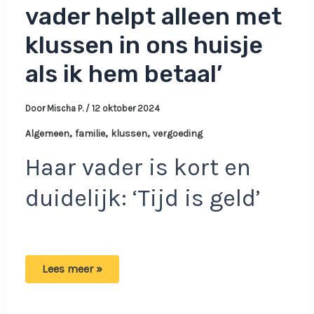
vader helpt alleen met
klussen in ons huisje
als ik hem betaal’
Door
Mischa P.
/
12 oktober 2024
,
,
,
Algemeen
familie
klussen
vergoeding
Haar vader is kort en
duidelijk: ‘Tijd is geld’
Moeder
Lees meer »
Mandy:
‘Mijn
vader
helpt