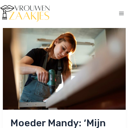
Ga
naar
de
Ma
inhoud
Me
Moeder Mandy: ‘Mijn