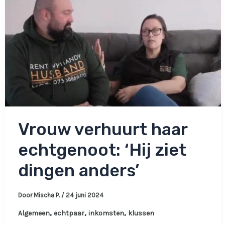
in
ons
huisje
als
ik
hem
betaal’
Vrouw verhuurt haar
echtgenoot: ‘Hij ziet
dingen anders’
Door
Mischa P.
/
24 juni 2024
,
,
,
Algemeen
echtpaar
inkomsten
klussen