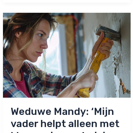
alleen
met
klussen
in
ons
huisje
als
ik
hem
betaal’
Weduwe Mandy: ‘Mijn
vader helpt alleen met