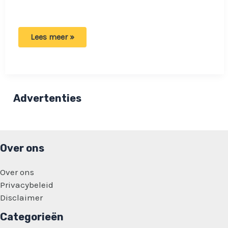
Olcay
Lees meer »
Gulsen
betrapt:
‘Alle
informatie
is
zorgvuldig
gecontroleerd’
Advertenties
Over ons
Over ons
Privacybeleid
Disclaimer
Categorieën