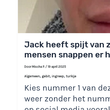
Jack heeft spijt van z
mensen snappen er he
Door
Mischa P.
/
19 april 2025
,
,
,
Algemeen
gebit
ingreep
turkije
Kies nummer 1 van dez
weer zonder het numm
op social media vooral