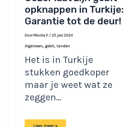
opknappen in Turkije:
Garantie tot de deur!
Door
Mischa P.
/
25 juni 2024
,
,
Algemeen
gebit
tanden
Het is in Turkije
stukken goedkoper
maar je weet wat ze
zeggen…
Gozer
Lees meer »