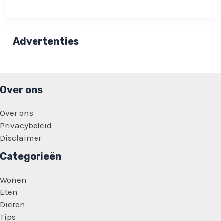
oude
Flippomap
nooit
weg
moeten
Advertenties
doen:
Dit
bedrag
kan
een
flippo
Over ons
opleveren!
Over ons
Privacybeleid
Disclaimer
Categorieën
Wonen
Eten
Dieren
Tips