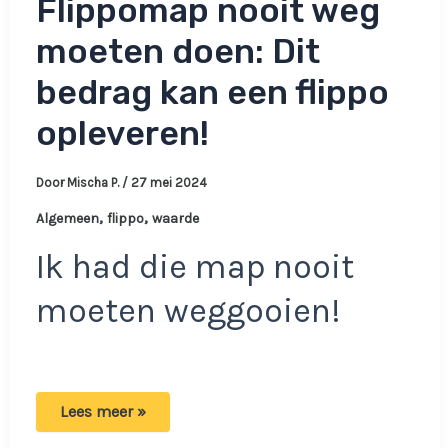
Flippomap nooit weg
moeten doen: Dit
bedrag kan een flippo
opleveren!
Door
Mischa P.
/
27 mei 2024
,
,
Algemeen
flippo
waarde
Ik had die map nooit
moeten weggooien!
Je
Lees meer »
had
die