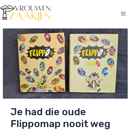
Ga
naar
de
Ma
inhoud
Me
Je had die oude
Flippomap nooit weg