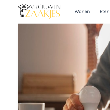
Ga
naar
Wonen
Eten
de
inhoud