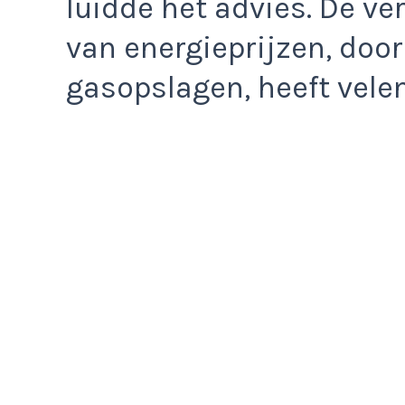
luidde het advies. De v
van energieprijzen, door
gasopslagen, heeft velen