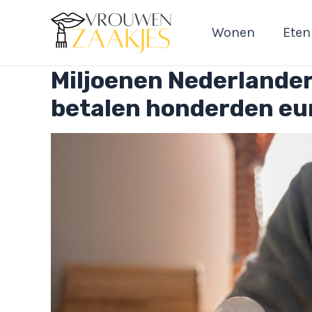
Ga
naar
Wonen
Eten
de
inhoud
Miljoenen Nederlander
betalen honderden eur