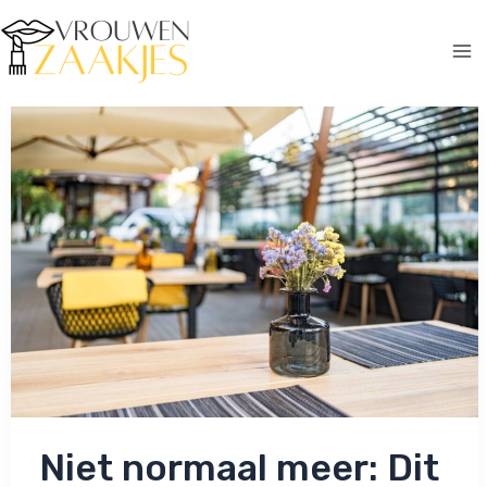
Ga
naar
de
Ma
inhoud
Me
Niet normaal meer: Dit