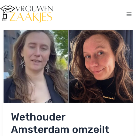
Ga
naar
de
Ma
inhoud
Me
Wethouder
Amsterdam omzeilt