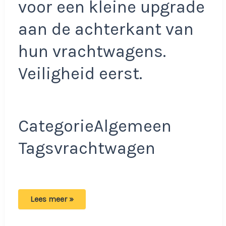
voor een kleine upgrade
aan de achterkant van
hun vrachtwagens.
Veiligheid eerst.
CategorieAlgemeen
Tagsvrachtwagen
Bizarre
Lees meer »
video
van
een