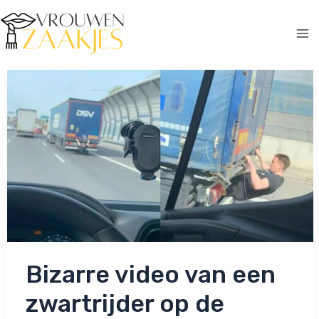
Ga
naar
de
Ma
inhoud
Me
Bizarre video van een
zwartrijder op de