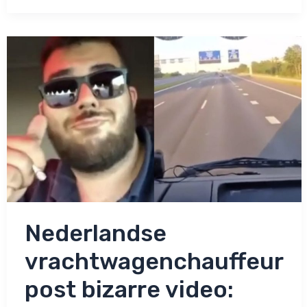
zwartrijder
op
de
snelweg:
Normaalste
zaak
van
de
wereld!
Nederlandse
vrachtwagenchauffeur
post bizarre video: