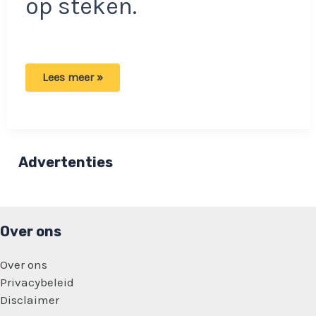
op steken.
Nederlandse
Lees meer »
vrachtwagenchauffeur
post
bizarre
video:
Waar
zit
zijn
Advertenties
verstand?
Over ons
Over ons
Privacybeleid
Disclaimer