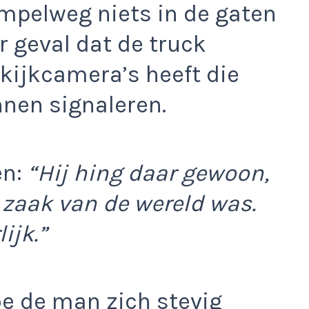
impelweg niets in de gaten
r geval dat de truck
tkijkcamera’s heeft die
nnen signaleren.
en:
“Hij hing daar gewoon,
 zaak van de wereld was.
ijk.”
oe de man zich stevig