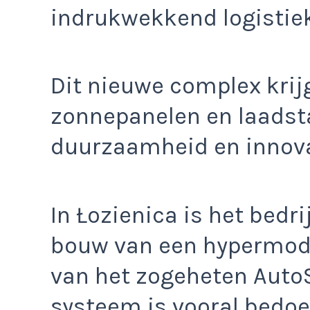
indrukwekkend logistie
Dit nieuwe complex krij
zonnepanelen en laadst
duurzaamheid en innovat
In Łozienica is het bedr
bouw van een hypermode
van het zogeheten Auto
systeem is vooral bedoe