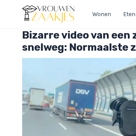
Ga
naar
Wonen
Eten
de
inhoud
Bizarre video van een 
snelweg: Normaalste z