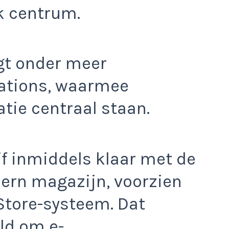
k centrum.
gt onder meer
ations, waarmee
ie centraal staan.
ijf inmiddels klaar met de
rn magazijn, voorzien
Store-systeem. Dat
ld om e-