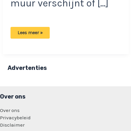
muur verschijnt of […]
Wees
Lees meer »
op
je
hoede
als
je
mysterieuze
zwarte
Advertenties
puntjes
ontdekt
in
je
keuken!
Over ons
Over ons
Privacybeleid
Disclaimer