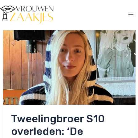
Ga
naar
de
Ma
inhoud
Me
Tweelingbroer S10
overleden: ‘De