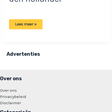
Afschuwelijk
Lees meer »
nieuws
voor
zangeres
S10:
Moeder
komt
met
Advertenties
vreselijk
statement!
Over ons
Over ons
Privacybeleid
Disclaimer