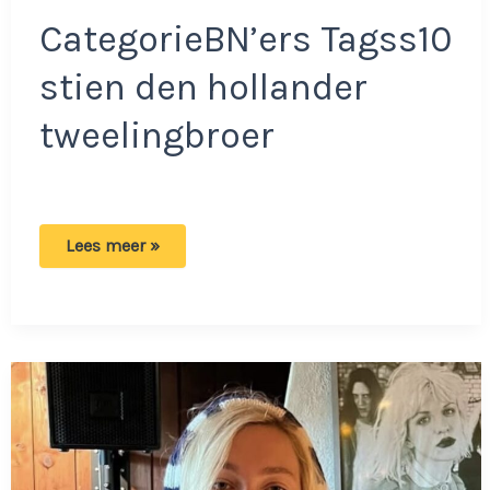
CategorieBN’ers Tagss10
stien den hollander
tweelingbroer
Tweelingbroer
Lees meer »
S10
overleden:
‘De
onderwereld
is
hem
fataal
geworden’