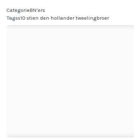
Categorie
BN’ers
Tags
s10
stien den hollander
tweelingbroer