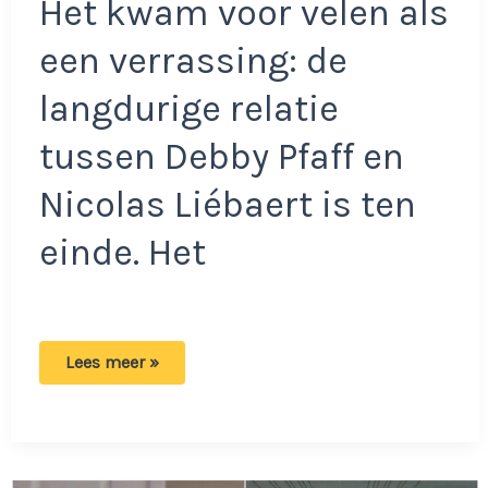
Het kwam voor velen als
een verrassing: de
langdurige relatie
tussen Debby Pfaff en
Nicolas Liébaert is ten
einde. Het
Debby
Lees meer »
Pfaff
reageert
op
geruchten:
‘Dat
vraagt
flexibiliteit