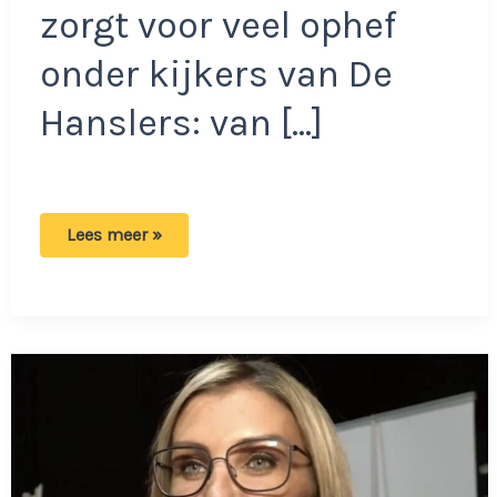
zorgt voor veel ophef
onder kijkers van De
Hanslers: van […]
Nieuwe
Lees meer »
vriendin
van
Mike
zorgt
voor
ongeloof:
‘Ze
heeft
die
heks
zeker
nog
niet
ontmoet!’