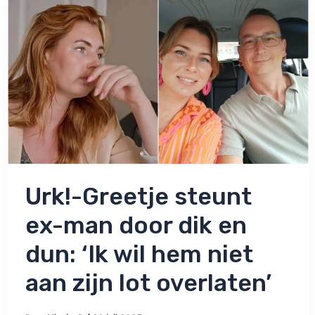
van
iedereen’
Urk!-Greetje steunt
ex-man door dik en
dun: ‘Ik wil hem niet
aan zijn lot overlaten’