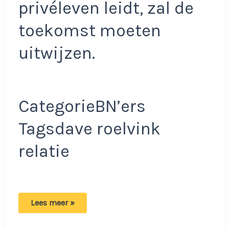
privéleven leidt, zal de
toekomst moeten
uitwijzen.
CategorieBN’ers
Tagsdave roelvink
relatie
Dave
Lees meer »
Roelvink
doet
pijnlijke