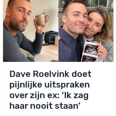
en
dun:
‘Ik
wil
hem
niet
aan
zijn
lot
overlaten’
Dave Roelvink doet
pijnlijke uitspraken
over zijn ex: ‘Ik zag
haar nooit staan’