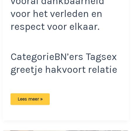
vooral dankbaarheid
voor het verleden en
respect voor elkaar.
CategorieBN’ers Tagsex
greetje hakvoort relatie
Urk!-
Lees meer »
Greetje
steunt
ex-
man
door
dik