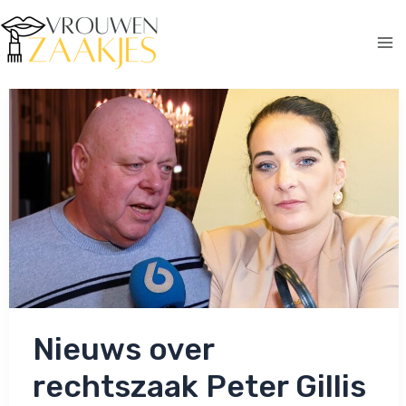
Ga
naar
de
Ma
inhoud
Me
Nieuws over
rechtszaak Peter Gillis