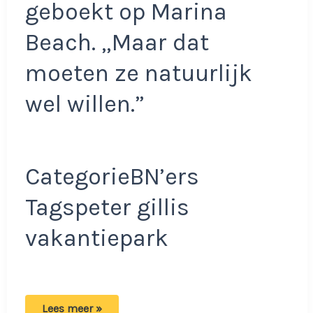
geboekt op Marina
Beach. „Maar dat
moeten ze natuurlijk
wel willen.”
CategorieBN’ers
Tagspeter gillis
vakantiepark
Grote
Lees meer »