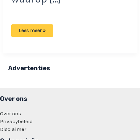
Hoe
Lees meer »
maak
jij
een
vuist:
Dit
zegt
het
Advertenties
over
jouw
persoonlijkheid!
Over ons
Over ons
Privacybeleid
Disclaimer