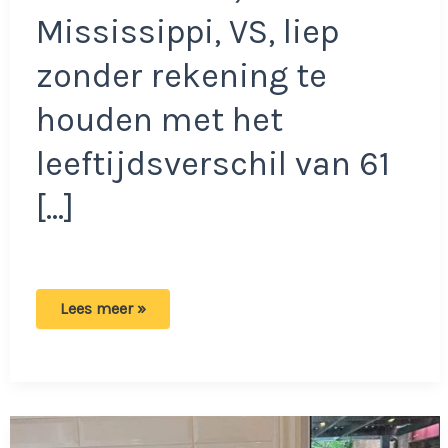
Mississippi, VS, liep
zonder rekening te
houden met het
leeftijdsverschil van 61
[…]
Vrouw
Lees meer »
wil
kinderen
van
haar
61
jaar
oudere
man: