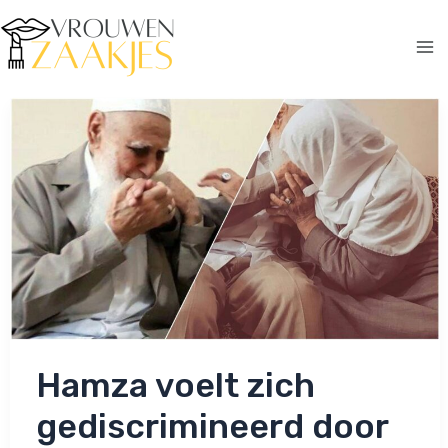
Ga
naar
de
Ma
inhoud
Me
Hamza voelt zich
gediscrimineerd door