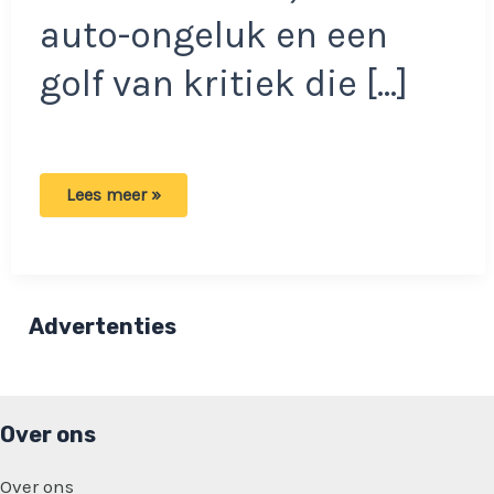
auto-ongeluk en een
golf van kritiek die […]
Gordon
Lees meer »
barst
in
tranen
uit:
‘Omdat
ik
het
Advertenties
gewoon
niet
aankan’
Over ons
Over ons