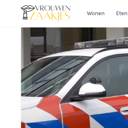
Ga
naar
Wonen
Eten
de
inhoud