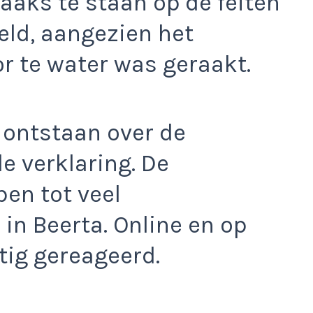
aaks te staan op de feiten
eeld, aangezien het
r te water was geraakt.
s ontstaan over de
e verklaring. De
ben tot veel
in Beerta. Online en op
tig gereageerd.