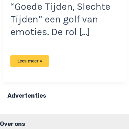
“Goede Tijden, Slechte
Tijden” een golf van
emoties. De rol […]
Babette
Lees meer »
van
Veen
deelt
verdrietig
nieuws.
Fans
kunnen
Advertenties
tranen
moeilijk
bedwingen
Over ons