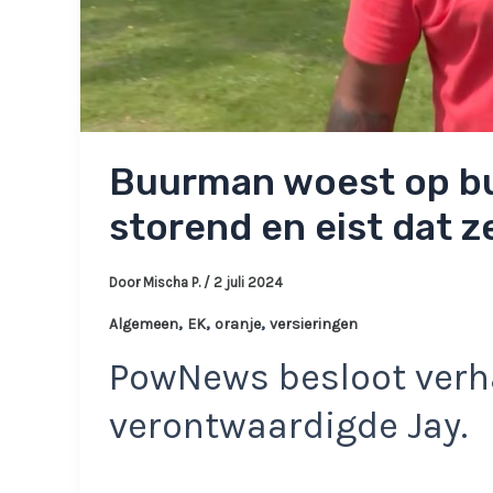
Buurman woest op bu
storend en eist dat 
Door
Mischa P.
/
2 juli 2024
,
,
,
Algemeen
EK
oranje
versieringen
PowNews besloot verha
verontwaardigde Jay.