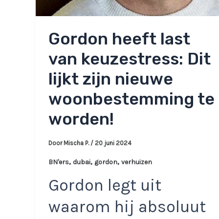
Gordon heeft last
van keuzestress: Dit
lijkt zijn nieuwe
woonbestemming te
worden!
Door
Mischa P.
/
20 juni 2024
,
,
,
BN'ers
dubai
gordon
verhuizen
Gordon legt uit
waarom hij absoluut