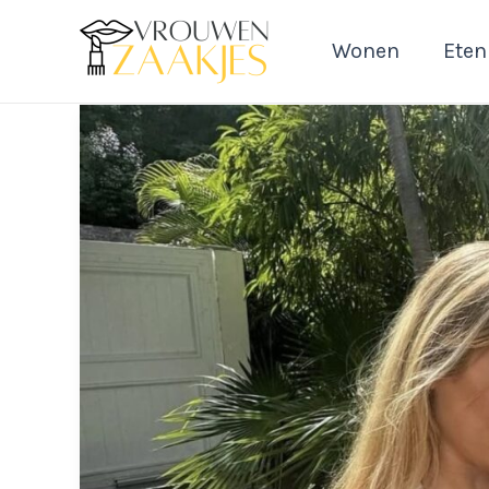
Ga
naar
Wonen
Eten
de
inhoud