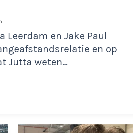
n
a Leerdam en Jake Paul
langeafstandsrelatie en op
at Jutta weten…