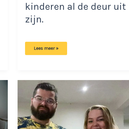
kinderen al de deur uit
zijn.
Beloning
Lees meer »
voor
mensen
die
een
grote
sociale
huurwoning
ruilen
voor
kleinere:
5000
euro!