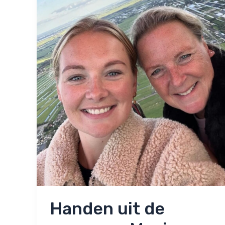
keer
zwaarder’
Handen uit de