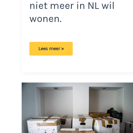
niet meer in NL wil
wonen.
Gordon
Lees meer »
heeft
last
van
keuzestress:
Dit
lijkt
zijn
nieuwe
woonbestemming
te
worden!