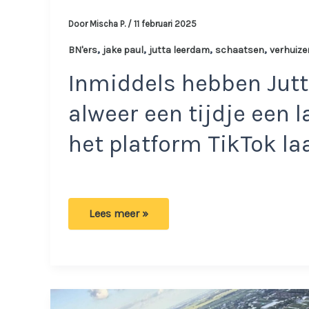
Door
Mischa P.
/
11 februari 2025
,
,
,
,
BN'ers
jake paul
jutta leerdam
schaatsen
verhuize
Inmiddels hebben Jutt
alweer een tijdje een 
het platform TikTok la
Jutta
Lees meer »
Leerdam
klaar
voor
drastisch
besluit:
‘Het
wordt
elke