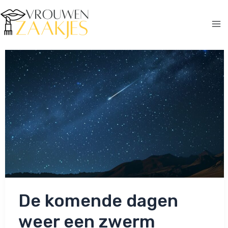
Ga
naar
de
Ma
inhoud
Me
De komende dagen
weer een zwerm