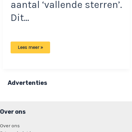
aantal ‘vallende sterren’.
Dit…
De
Lees meer »
komende
dagen
weer
een
zwerm
vallende
sterren:
Advertenties
Op
deze
locaties
moet
je
zijn!
Over ons
Over ons