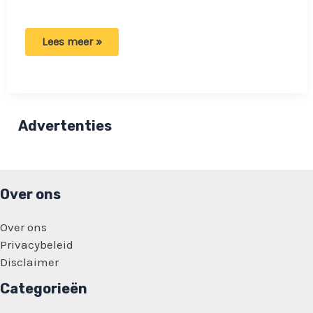
Ouders
Lees meer »
weigeren
te
werken:
Willen
wel
een
huurwoning,
Advertenties
uitkeringen
en
subsidies!
Over ons
Over ons
Privacybeleid
Disclaimer
Categorieën