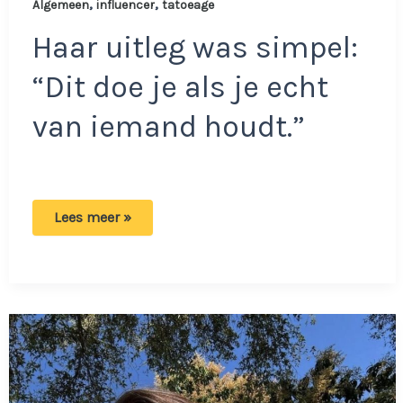
,
,
Algemeen
influencer
tatoeage
Haar uitleg was simpel:
“Dit doe je als je echt
van iemand houdt.”
Vrouw
Lees meer »
wordt
gedumpt
vlak
nadat
ze
tattoo
met
naam
van
vriend
op
voorhoofd