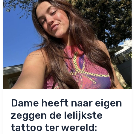
laat
zetten!
Dame heeft naar eigen
zeggen de lelijkste
tattoo ter wereld: