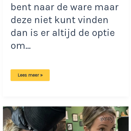
bent naar de ware maar
deze niet kunt vinden
dan is er altijd de optie
om…
Lang
Lees meer »
Leve
de
Liefde
Anne
laat
boodschap
zien
aan
haar
match:
Verboden
Toegang!