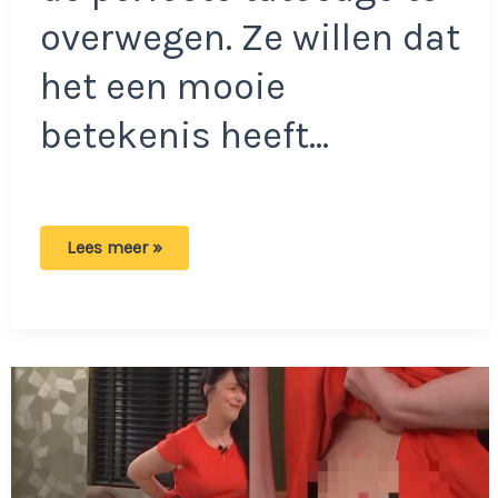
overwegen. Ze willen dat
het een mooie
betekenis heeft…
Marie
Lees meer »
heeft
grote
spijt
van
haar
tatoeage:
‘Ik
vind
het
verschrikkelijk
hoe
het
eruitziet’