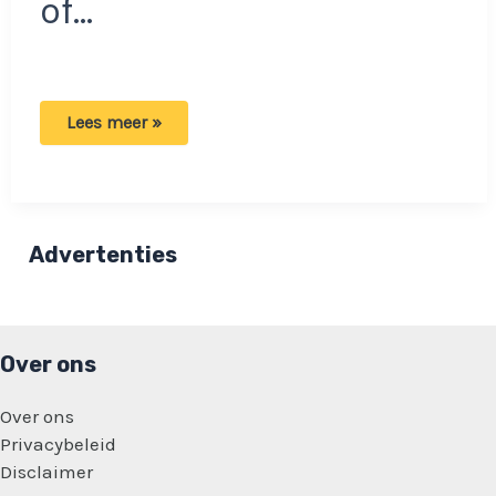
of…
Dame
Lees meer »
heeft
naar
eigen
zeggen
de
lelijkste
tattoo
Advertenties
ter
wereld:
‘Verschrikkelijk
hoe
het
er
Over ons
uitziet’
Over ons
Privacybeleid
Disclaimer