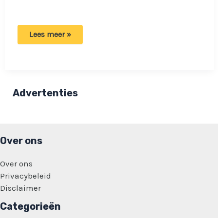
Vrouw
Lees meer »
verslaafd
aan
talkpoeder:
‘Ik
zou
niet
kunnen
Advertenties
functioneren’
Over ons
Over ons
Privacybeleid
Disclaimer
Categorieën