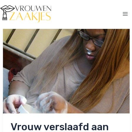
Ga
naar
de
Ma
inhoud
Me
Vrouw verslaafd aan